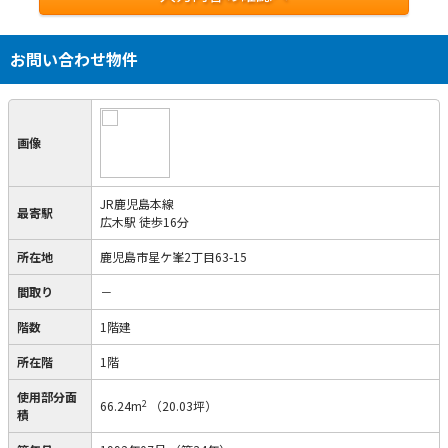
お問い合わせ物件
画像
JR鹿児島本線
最寄駅
広木駅 徒歩16分
所在地
鹿児島市星ケ峯2丁目63-15
間取り
－
階数
1階建
所在階
1階
使用部分面
2
66.24m
（20.03坪）
積