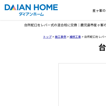
星ヶ峯の
台所蛇口をレバー式の混合栓に交換｜鹿児島市星ヶ峯
トップ
>
施工事例
>
補修工事
>
台所蛇口をレバ
台