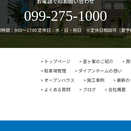
お電話でのお問い合わせ
099-275-1000
時間：9:00〜17:00
定休日：水・日・祝日 ※定休日相談可（要予
トップページ
星ヶ峯のご紹介
買
駐車場管理
ダイアンホームの想い
オープンハウス
施工事例
最新の
よくある質問
ブログ
会社概要