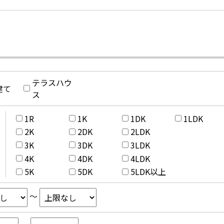
テラスハウ
建て
ス
1R
1K
1DK
1LDK
2K
2DK
2LDK
3K
3DK
3LDK
4K
4DK
4LDK
5K
5DK
5LDK以上
～