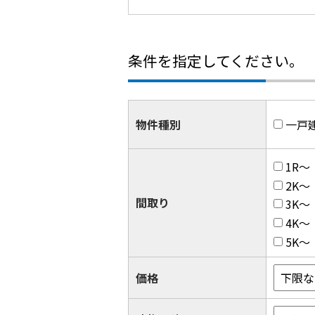
条件を指定してください。
物件種別
一戸
1R～
2K～
間取り
3K～
4K～
5K～
価格