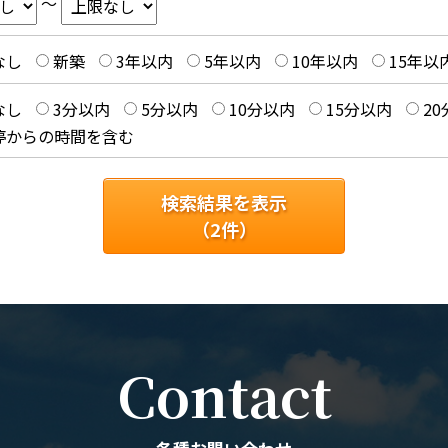
～
なし
新築
3年以内
5年以内
10年以内
15年以
なし
3分以内
5分以内
10分以内
15分以内
2
停からの時間を含む
検索結果を表示
（
2
件）
Contact