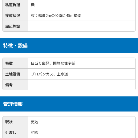
私道負担
無
接道状況
東：幅員2mの公道に45m接道
周辺施設
特徴・設備
特徴
日当り良好、閑静な住宅街
土地設備
プロパンガス、上水道
備考
－
管理情報
現状
更地
引渡し
相談