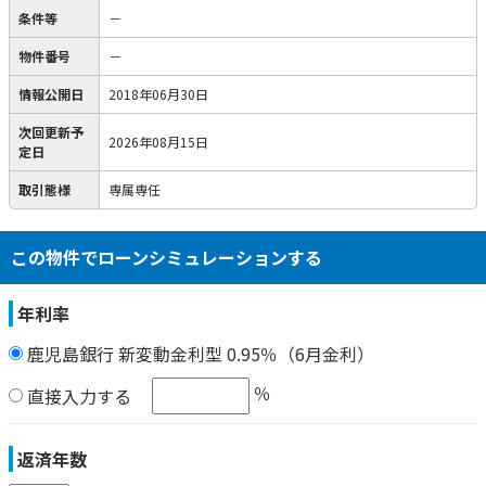
条件等
－
物件番号
－
情報公開日
2018年06月30日
次回更新予
2026年08月15日
定日
取引態様
専属専任
この物件でローンシミュレーションする
年利率
鹿児島銀行 新変動金利型 0.95％（6月金利）
％
直接入力する
返済年数