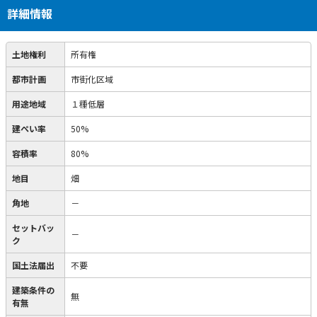
詳細情報
土地権利
所有権
都市計画
市街化区域
用途地域
１種低層
建ぺい率
50%
容積率
80%
地目
畑
角地
－
セットバッ
－
ク
国土法届出
不要
建築条件の
無
有無