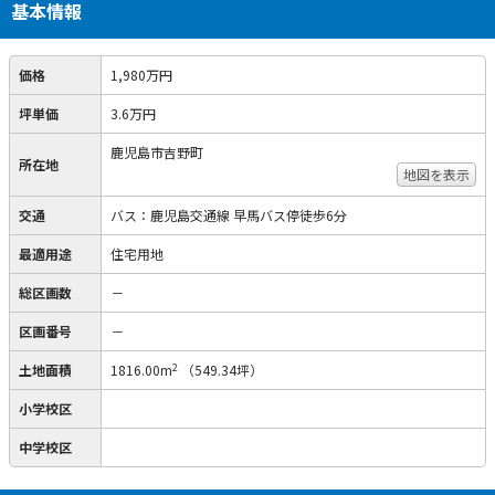
基本情報
価格
1,980万円
坪単価
3.6万円
鹿児島市吉野町
所在地
地図を表示
交通
バス：鹿児島交通線 早馬バス停徒歩6分
最適用途
住宅用地
総区画数
－
区画番号
－
2
土地面積
1816.00m
（549.34坪）
小学校区
中学校区