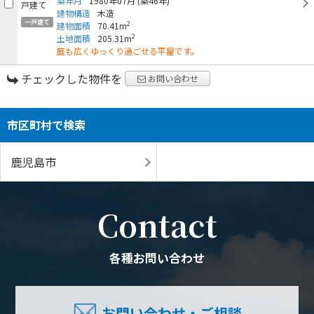
築年月
1980年07月
(築46年)
建物構造
木造
一戸建て
2
建物面積
70.41m
2
土地面積
205.31m
庭も広くゆっくり過ごせる平屋です。
チェックした物件を
お問い合わせ
市区町村で検索
鹿児島市
Contact
各種お問い合わせ
お問い合わせ・ご相談