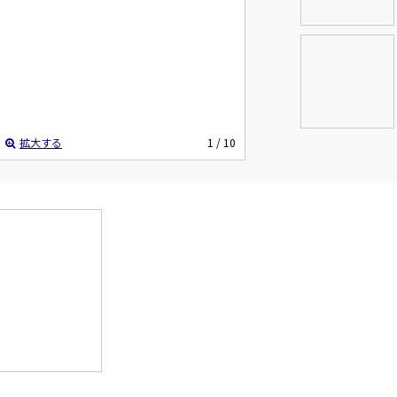
拡大する
1
/ 10