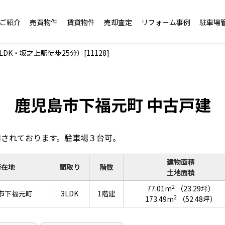
ご紹介
売買物件
賃貸物件
売却査定
リフォーム事例
駐車場
・坂之上駅徒歩25分）[11128]
鹿児島市下福元町 中古戸建
用されております。駐車場３台可。
建物面積
所在地
間取り
階数
土地面積
2
77.01m
（23.29坪）
市下福元町
3LDK
1階建
2
173.49m
（52.48坪）