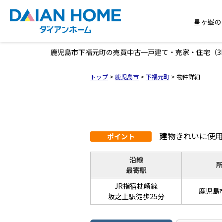
星ヶ峯の
鹿児島市下福元町の売買中古一戸建て・売家・住宅（3LDK
トップ
>
鹿児島市
>
下福元町
>
物件詳細
建物きれいに使
ポイント
沿線
最寄駅
JR指宿枕崎線
鹿児島
坂之上駅徒歩25分