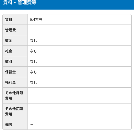
賃料・管理費等
賃料
0.4万円
管理費
－
敷金
なし
礼金
なし
敷引
なし
保証金
なし
権利金
なし
その他月額
費用
その他初期
費用
備考
－