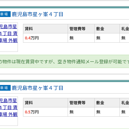
鹿児島市星ヶ峯４丁目
貸駐
場
賃料
管理費等
敷金
礼
0.4
万円
無
無
無
の物件は現在賃貸中ですが、空き物件通知メール登録が可能で
鹿児島市星ヶ峯４丁目
貸駐
場
賃料
管理費等
敷金
礼
0.5
万円
無
無
無