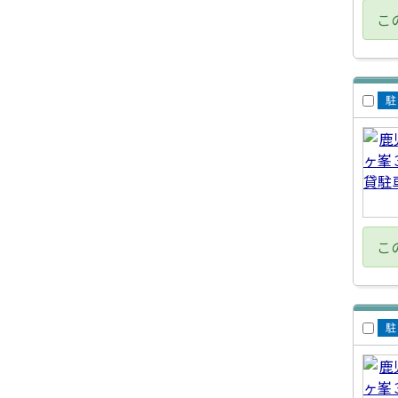
こ
賃
車
こ
賃
車