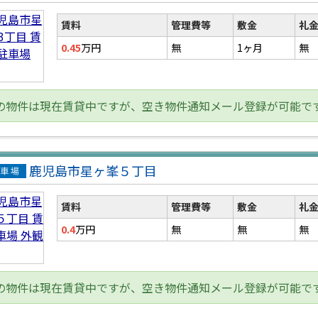
貸駐
場
賃料
管理費等
敷金
礼
0.45
万円
無
1ヶ月
無
の物件は現在賃貸中ですが、空き物件通知メール登録が可能で
鹿児島市星ヶ峯５丁目
貸駐
場
賃料
管理費等
敷金
礼
0.4
万円
無
無
無
の物件は現在賃貸中ですが、空き物件通知メール登録が可能で