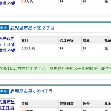
0.4
万円
無
無
無
鹿児島市星ヶ峯２丁目
貸駐
場
賃料
管理費等
敷金
礼
0.35
万円
無
無
無
の物件は現在賃貸中ですが、空き物件通知メール登録が可能で
鹿児島市星ヶ峯4丁目
貸駐
場
賃料
管理費等
敷金
礼