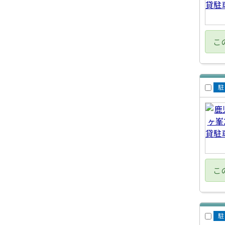
こ
賃
車
こ