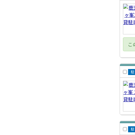
賃
車
こ
賃
車