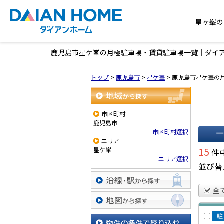
星ヶ峯の
鹿児島市星ケ峯の月極駐車場・賃貸駐車場一覧｜ダイ
トップ
>
鹿児島市
>
星ケ峯
>
鹿児島市星ケ峯の
地域から探す
市区町村
鹿児島市
市区町村選択
エリア
一覧で
15
星ケ峯
件中
エリア選択
並び替
全
沿線・駅から探す
地図から探す