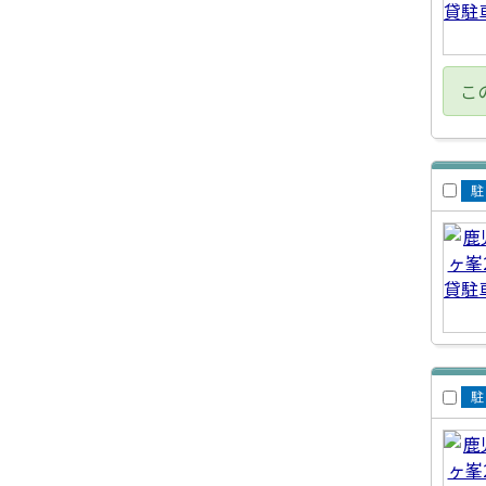
こ
賃
車
賃
車