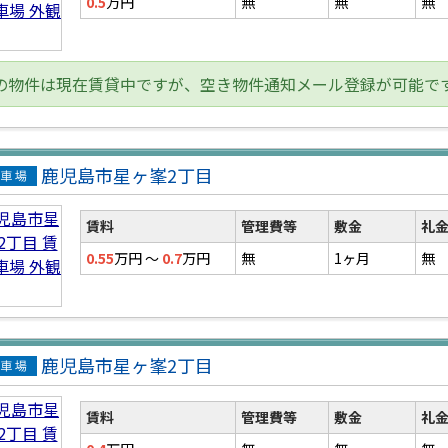
0.5
万円
無
無
無
の物件は現在賃貸中ですが、空き物件通知メール登録が可能で
鹿児島市星ヶ峯2丁目
貸駐
場
賃料
管理費等
敷金
礼
0.55
万円
～
0.7
万円
無
1ヶ月
無
鹿児島市星ヶ峯2丁目
貸駐
場
賃料
管理費等
敷金
礼