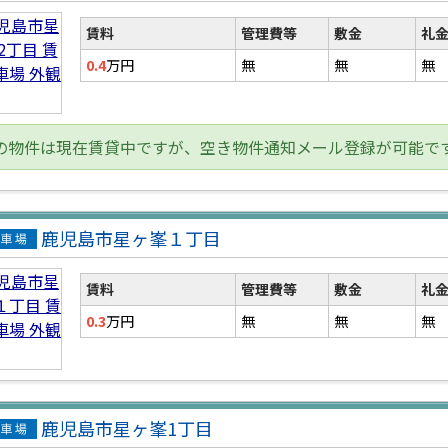
貸駐
場
賃料
管理費等
敷金
礼
0.4
万円
無
無
無
の物件は現在賃貸中ですが、空き物件通知メール登録が可能で
鹿児島市星ヶ峯１丁目
貸駐
場
賃料
管理費等
敷金
礼
0.3
万円
無
無
無
鹿児島市星ヶ峯1丁目