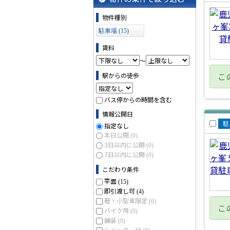
賃
物件の条件で絞り込む
車
物件種別
駐車場 (15)
賃料
～
こ
駅からの徒歩
バス停からの時間を含む
情報公開日
指定なし
賃
本日公開
(0)
3日以内に公開
車
(0)
7日以内に公開
(0)
こだわり条件
平面
(15)
即引渡し可
(4)
軽・小型車限定
(0)
こ
バイク用
(0)
舗装
(0)
シャッター付