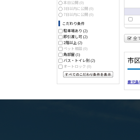
本日公開
(0)
3日以内に公開
(0)
7日以内に公開
(0)
こだわり条件
駐車場あり
(2)
即引渡し可
(2)
全
2階以上
(2)
ペット相談
(0)
角部屋
(1)
市
バス・トイレ別
(2)
オートロック
(0)
すべてのこだわり条件を見る
鹿児島