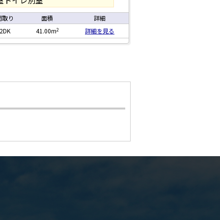
室トイレ別室
間取り
面積
詳細
2
2DK
41.00m
詳細を見る