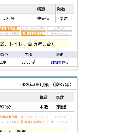
構造
階数
徒歩22分
鉄骨造
2階建
浴室、トイレ、台所流し台）
間取り
面積
詳細
2
2DK
60.00m
詳細を見る
1989年08月築
（築37年）
構造
階数
歩29分
木造
2階建