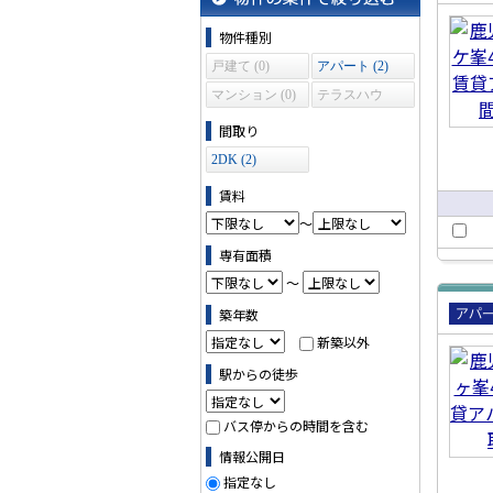
賃貸
物件の条件で絞り込む
パー
物件種別
戸建て (0)
アパート (2)
マンション (0)
テラスハウ
ス (0)
間取り
2DK (2)
賃料
～
専有面積
～
築年数
賃貸
新築以外
パー
駅からの徒歩
バス停からの時間を含む
情報公開日
指定なし