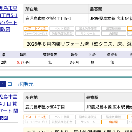
ア
ト
所在地
最寄駅
鹿児島市星ケ峯4丁目5-1
JR鹿児島本線 広木駅
2026年６月内装リフォーム済（壁クロス、床、
階
賃料
管理費等
敷金
礼金
保証金
2階
5.7
万円
無
3ヶ月
無
無
コーポ隈元
ア
ト
所在地
最寄駅
鹿児島市星ヶ峯4丁目
JR鹿児島本線 広木駅
徒