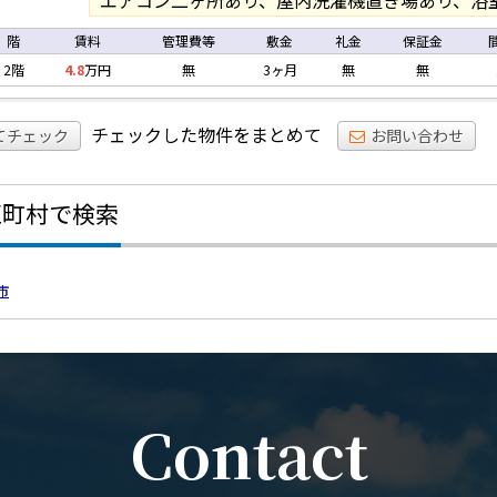
エアコン二ヶ所あり、屋内洗濯機置き場あり、浴
階
賃料
管理費等
敷金
礼金
保証金
2階
4.8
万円
無
3ヶ月
無
無
チェックした物件をまとめて
てチェック
お問い合わせ
区町村で検索
市
Contact