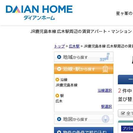
星ヶ峯の
JR鹿児島本線 広木駅周辺の賃貸アパート・マンショ
トップ
>
広木駅
>
JR鹿児島本線 広木駅周辺の
地域から探す
沿線・駅から探す
沿線
JR鹿児島本線
一覧で
2
件中
沿線選択
駅
並び替
広木
駅選択
全
地図から探す