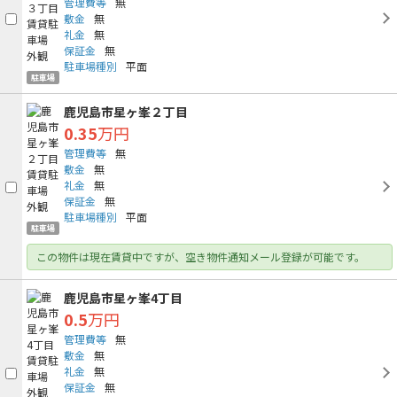
管理費等
無
敷金
無
礼金
無
保証金
無
駐車場種別
平面
駐車場
鹿児島市星ヶ峯２丁目
0.35
万円
管理費等
無
敷金
無
礼金
無
保証金
無
駐車場種別
平面
駐車場
この物件は現在賃貸中ですが、空き物件通知メール登録が可能です。
鹿児島市星ヶ峯4丁目
0.5
万円
管理費等
無
敷金
無
礼金
無
保証金
無