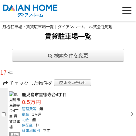
月極駐車場・賃貸駐車場一覧｜ダイアンホーム 株式会社庵地
賃貸駐車場一覧
検索条件を変更
17
件
チェックした物件を
お問い合わせ
鹿児島市皇徳寺台4丁目
0.5
万円
管理費等
無
敷金
1ヶ月
礼金
無
保証金
無
駐車場種別
平面
駐車場