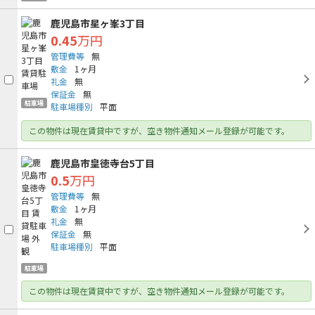
鹿児島市星ヶ峯3丁目
0.45
万円
管理費等
無
敷金
1ヶ月
礼金
無
保証金
無
駐車場
駐車場種別
平面
この物件は現在賃貸中ですが、空き物件通知メール登録が可能です。
鹿児島市皇徳寺台5丁目
0.5
万円
管理費等
無
敷金
1ヶ月
礼金
無
保証金
無
駐車場種別
平面
駐車場
この物件は現在賃貸中ですが、空き物件通知メール登録が可能です。