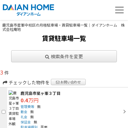
鹿児島市星峯中校区の月極駐車場・賃貸駐車場一覧｜ダイアンホーム 株
式会社庵地
賃貸駐車場一覧
検索条件を変更
3
件
チェックした物件を
お問い合わせ
鹿児島市星ヶ峯３丁目
0.4
万円
管理費等
無
敷金
無
礼金
無
保証金
無
駐車場種別
平面