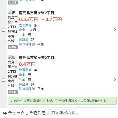
駐車場
鹿児島市星ヶ峯2丁目
0.55
万円
～
0.7
万円
管理費等
無
敷金
1ヶ月
礼金
無
保証金
無
駐車場種別
平面
駐車場
鹿児島市星ヶ峯2丁目
0.4
万円
管理費等
無
敷金
無
礼金
無
保証金
無
駐車場種別
平面
駐車場
この物件は現在賃貸中ですが、空き物件通知メール登録が可能です。
チェックした物件を
お問い合わせ