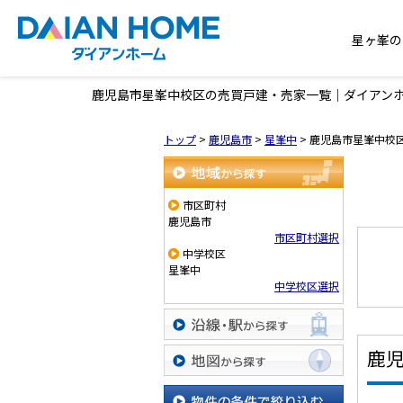
星ヶ峯の
鹿児島市星峯中校区の売買戸建・売家一覧｜ダイアン
トップ
>
鹿児島市
>
星峯中
>
鹿児島市星峯中校
地域から探す
市区町村
鹿児島市
市区町村選択
中学校区
星峯中
中学校区選択
沿線・駅から探す
鹿
地図から探す