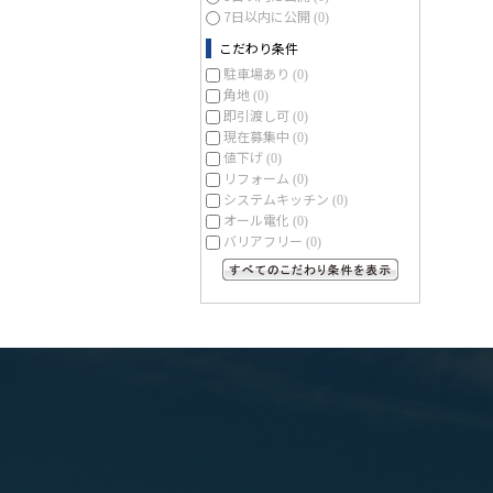
7日以内に公開
(0)
こだわり条件
駐車場あり
(0)
角地
(0)
即引渡し可
(0)
現在募集中
(0)
値下げ
(0)
リフォーム
(0)
システムキッチン
(0)
オール電化
(0)
バリアフリー
(0)
すべてのこだわり条件を見る