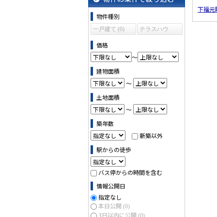
下福元
物件の条件で絞り込む
物件種別
一戸建て (0)
テラスハウ
ス (0)
価格
～
建物面積
～
土地面積
～
築年数
新築以外
駅からの徒歩
バス停からの時間を含む
情報公開日
指定なし
本日公開
(0)
3日以内に公開
(0)