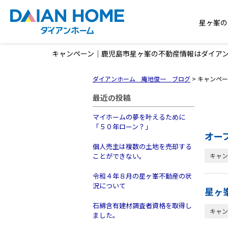
星ヶ峯の
キャンペーン｜鹿児島市星ヶ峯の不動産情報はダイア
ダイアンホーム 庵地俊一 ブログ
>
キャンペー
最近の投稿
マイホームの夢を叶えるために
「５０年ローン？」
オー
個人売主は複数の土地を売却する
ことができない。
キャン
令和４年８月の星ヶ峯不動産の状
況について
星ヶ
石綿含有建材調査者資格を取得し
キャン
ました。