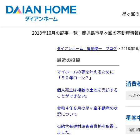
星ヶ峯の
2018年10月の記事一覧｜鹿児島市星ヶ峯の不動産情
ダイアンホーム 庵地俊一 ブログ
>
2018年1
最近の投稿
マイホームの夢を叶えるために
「５０年ローン？」
消費
個人売主は複数の土地を売却する
ことができない。
つぶや
令和４年８月の星ヶ峯不動産の状
況について
星峯
石綿含有建材調査者資格を取得し
物件紹
ました。