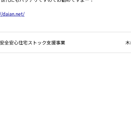
//daian.net/
安全安心住宅ストック支援事業
木