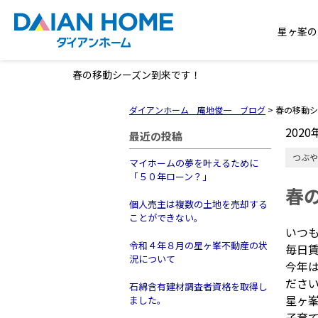
星ヶ峯の
春の移動シーズン到来です！
ダイアンホーム 庵地俊一 ブログ
>
春の移動シ
2020
最近の投稿
つぶや
マイホームの夢を叶えるために
「５０年ローン？」
春
個人売主は複数の土地を売却する
ことができない。
いつ
令和４年８月の星ヶ峯不動産の状
毎日
況について
今年
ださ
石綿含有建材調査者資格を取得し
星ヶ
ました。
子育